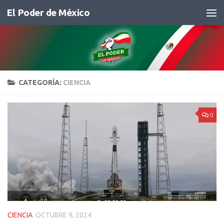
El Poder de México
Saltar al contenido
CATEGORÍA:
CIENCIA
0
CIENCIA
OCTUBRE 9, 2024