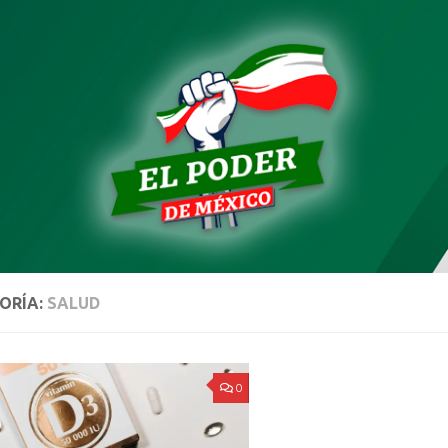
ORÍA:
SALUD
0