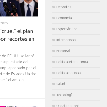
Deportes
Economía
 2025
Espectáculos
“cruel” el plan
por recortes en
Internacional
Nacional
 de EE.UU., se lanzó
Política internacional
presupuestario del
ump, aprobado por el
Política nacional
nte de Estados Unidos,
ruel” el amplio...
Salud
Tecnología
Uncategorized