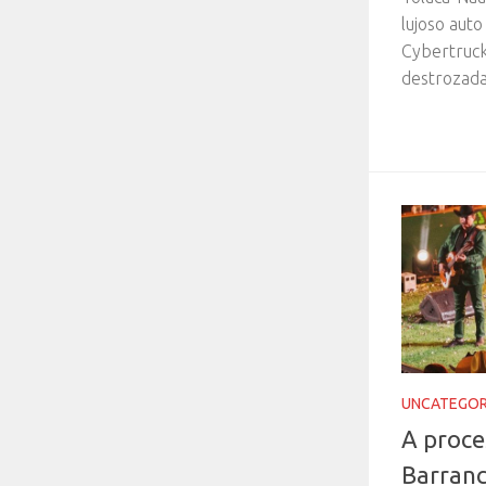
lujoso auto
Cybertruc
destrozada.
UNCATEGOR
A proce
Barranc