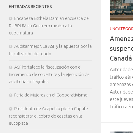
ENTRADAS RECIENTES
Encabeza Esthela Damián encuesta de
RUBRUM en Guerrero rumbo a la
UNCATEGOR
gubernatura
Amenaz
Auditar mejor. La ASF y la apuesta por la
suspend
fiscalización de fondo
Canadá
ASF fortalece la fiscalización con el
Autoridade
incremento de cobertura y la ejecución de
tráfico aé
auditorías integrales
amenazas d
Autoridade
Feria de Mujeres en el Cooperativismo
este jueve
tráfico aér
Presidenta de Acapulco pide a Capufe
reconsiderar el cobro de casetas en la
autopista