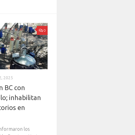
0
, 2025
n BC con
lo; inhabilitan
orios en
informaron los