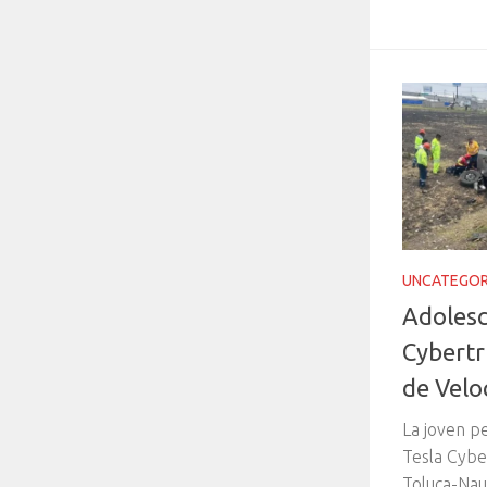
UNCATEGOR
Adolesc
Cybertr
de Velo
La joven pe
Tesla Cybe
Toluca-Nau