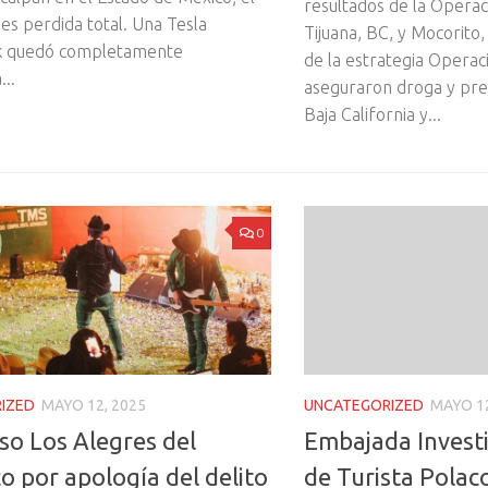
resultados de la Opera
 es perdida total. Una Tesla
Tijuana, BC, y Mocorito
k quedó completamente
de la estrategia Operac
..
aseguraron droga y pre
Baja California y...
0
UNCATEGORIZED
MAYO 12
IZED
MAYO 12, 2025
Embajada Invest
so Los Alegres del
de Turista Polaco
o por apología del delito