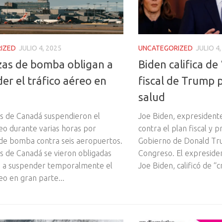
IZED
JULIO 4, 2025
UNCATEGORIZED
JULIO 4,
as de bomba obligan a
Biden califica de 
er el tráfico aéreo en
fiscal de Trump 
salud
s de Canadá suspendieron el
Joe Biden, expresidente
reo durante varias horas por
contra el plan fiscal y 
e bomba contra seis aeropuertos.
Gobierno de Donald Tr
s de Canadá se vieron obligadas
Congreso. El expreside
s a suspender temporalmente el
Joe Biden, calificó de “c
eo en gran parte...