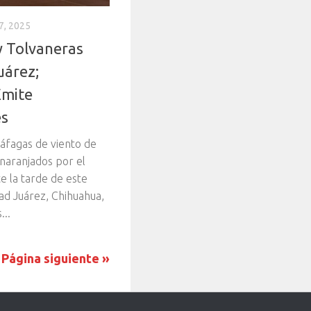
, 2025
y Tolvaneras
uárez;
Emite
s
ráfagas de viento de
anaranjados por el
te la tarde de este
ad Juárez, Chihuahua,
...
Página siguiente »