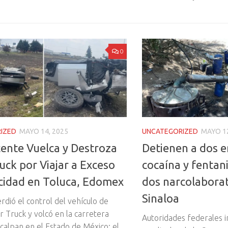
0
IZED
MAYO 14, 2025
UNCATEGORIZED
MAYO 12
ente Vuelca y Destroza
Detienen a dos e
uck por Viajar a Exceso
cocaína y fentani
cidad en Toluca, Edomex
dos narcolaborat
Sinaloa
rdió el control del vehículo de
r Truck y volcó en la carretera
Autoridades federales 
calpan en el Estado de México; el