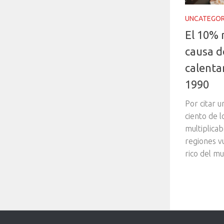
UNCATEGOR
El 10% 
causa d
calenta
1990
Por citar u
ciento de l
multiplica
regiones v
rico del mu