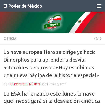
El Poder de México
Saltar al contenido
CIENCIA
0
La nave europea Hera se dirige ya hacia
Dimorphos para aprender a desviar
asteroides peligrosos: «Hoy escribimos
una nueva página de la historia espacial»
POR
EL PODER DE MÉXICO
·
OCTUBRE 9, 2024
La ESA ha lanzado este lunes la nave
que investigará si la desviación cinética