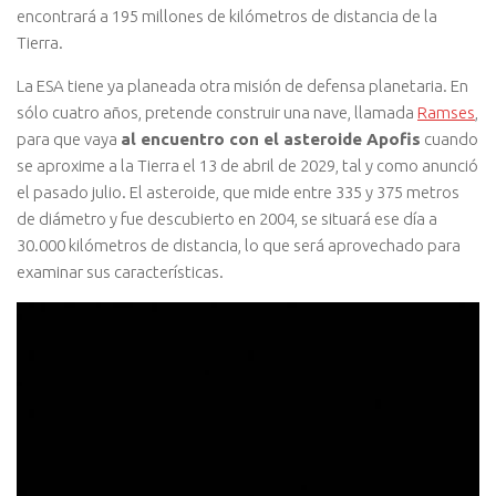
encontrará a 195 millones de kilómetros de distancia de la
Tierra.
La ESA tiene ya planeada otra misión de defensa planetaria. En
sólo cuatro años, pretende construir una nave, llamada
Ramses
,
para que vaya
al encuentro con el asteroide Apofis
cuando
se aproxime a la Tierra el 13 de abril de 2029, tal y como anunció
el pasado julio. El asteroide, que mide entre 335 y 375 metros
de diámetro y fue descubierto en 2004, se situará ese día a
30.000 kilómetros de distancia, lo que será aprovechado para
examinar sus características.