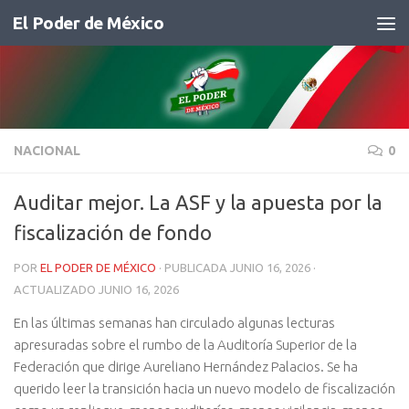
El Poder de México
Saltar al contenido
NACIONAL
0
Auditar mejor. La ASF y la apuesta por la
fiscalización de fondo
POR
EL PODER DE MÉXICO
· PUBLICADA
JUNIO 16, 2026
·
ACTUALIZADO
JUNIO 16, 2026
En las últimas semanas han circulado algunas lecturas
apresuradas sobre el rumbo de la Auditoría Superior de la
Federación que dirige Aureliano Hernández Palacios. Se ha
querido leer la transición hacia un nuevo modelo de fiscalización