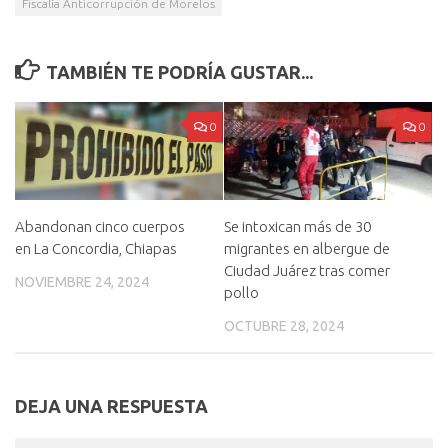
Fiscalía Anticorrupción de Morelos
TAMBIÉN TE PODRÍA GUSTAR...
0
0
Abandonan cinco cuerpos
Se intoxican más de 30
en La Concordia, Chiapas
migrantes en albergue de
Ciudad Juárez tras comer
NOVIEMBRE 24, 2024
pollo
OCTUBRE 28, 2024
DEJA UNA RESPUESTA