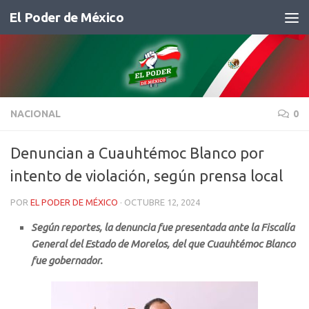
El Poder de México
Saltar al contenido
NACIONAL
0
Denuncian a Cuauhtémoc Blanco por
intento de violación, según prensa local
POR
EL PODER DE MÉXICO
·
OCTUBRE 12, 2024
Según reportes, la denuncia fue presentada ante la Fiscalía
General del Estado de Morelos, del que Cuauhtémoc Blanco
fue gobernador.