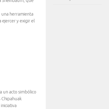
ia Sheinbaum, que
s una herramienta
jercer y exigir el
a un acto simbólico
as Chipahuak
niciativa