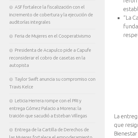
refor
ASF fortalece la fiscalización con el
establ
incremento de cobertura y la ejecución de
“La C
auditorías integrales
fundam
respe
Feria de Mujeres en el Cooperativismo
Presidenta de Acapulco pide a Capufe
reconsiderar el cobro de casetas en la
autopista
Taylor Swift anuncia su compromiso con
Travis Kelce
Leticia Herrera rompe con el PRI y
entrega Gómez Palacio a Morena: la
La entreg
traición que sacudió a Esteban Villegas
que resig
Entrega de la Cartilla de Derechos de
Bienestar
las Mujeres fortalece el empoderamiento