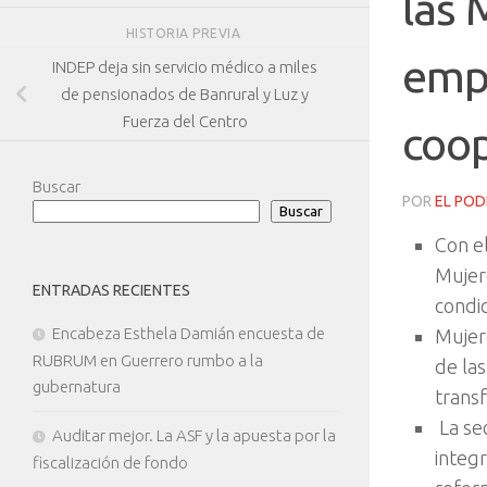
las 
HISTORIA PREVIA
emp
INDEP deja sin servicio médico a miles
de pensionados de Banrural y Luz y
Fuerza del Centro
coop
Buscar
POR
EL POD
Buscar
Con el
Mujere
ENTRADAS RECIENTES
condic
Encabeza Esthela Damián encuesta de
Mujere
RUBRUM en Guerrero rumbo a la
de la
gubernatura
transf
La sec
Auditar mejor. La ASF y la apuesta por la
integr
fiscalización de fondo