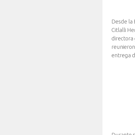
Desde la 
Citlalli H
directora
reunieron
entrega d
Durante su