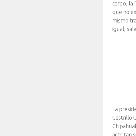
cargo, la
que no ex
mismo tra
igual, sala
La preside
Castrillo
Chipahuak
acto tan s