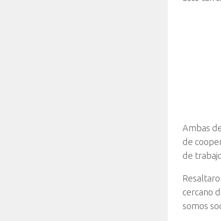
Ambas des
de cooper
de trabaj
Resaltaro
cercano d
somos soc