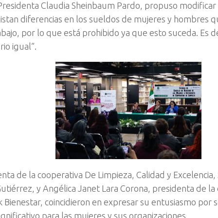
 Presidenta Claudia Sheinbaum Pardo, propuso modificar 
istan diferencias en los sueldos de mujeres y hombres qu
bajo, por lo que está prohibido ya que esto suceda. Es de
rio igual”.
nta de la cooperativa De Limpieza, Calidad y Excelencia, 
 Gutiérrez, y Angélica Janet Lara Corona, presidenta de la
 Bienestar, coincidieron en expresar su entusiasmo por s
ignificativo para las mujeres y sus organizaciones.