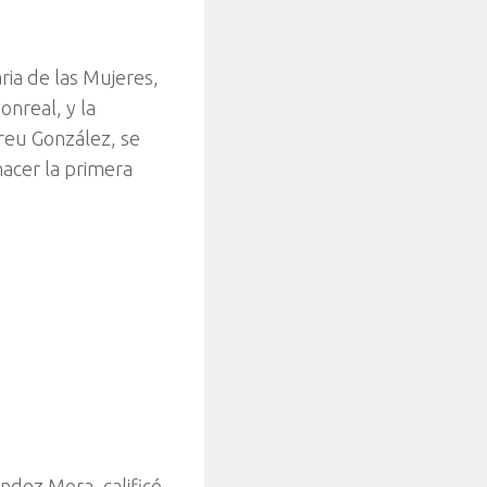
ria de las Mujeres,
onreal, y la
breu González, se
hacer la primera
ández Mora, calificó