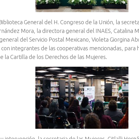
Biblioteca General del H. Congreso de la Unión, la secreta
ernández Mora, la directora general del INAES, Catalina M
 general del Servicio Postal Mexicano, Violeta Giorgina A
 con integrantes de las cooperativas mencionadas, para 
e la
Cartilla de los Derechos de las Mujeres.
 intervención, la secretaria de las Mujeres, Citlalli Hern