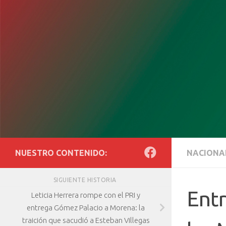
Saltar al contenido
NUESTRO CONTENIDO:
NACIONA
SIGUIENTE HISTORIA
Entr
Leticia Herrera rompe con el PRI y
entrega Gómez Palacio a Morena: la
traición que sacudió a Esteban Villegas