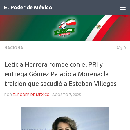
El Poder de México
Saltar al contenido
NACIONAL
0
Leticia Herrera rompe con el PRI y
entrega Gómez Palacio a Morena: la
traición que sacudió a Esteban Villegas
POR
EL PODER DE MÉXICO
·
AGOSTO 7, 2025