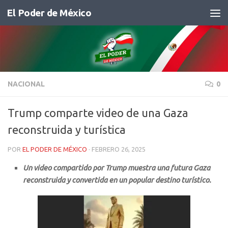
El Poder de México
Saltar al contenido
NACIONAL
0
Trump comparte video de una Gaza
reconstruida y turística
POR
EL PODER DE MÉXICO
·
FEBRERO 26, 2025
Un video compartido por Trump muestra una futura Gaza
reconstruida y convertida en un popular destino turístico.