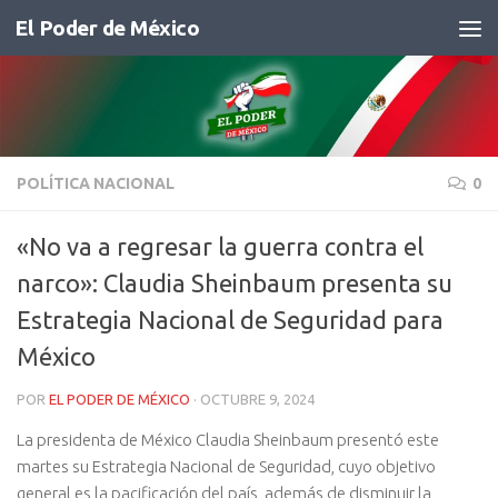
El Poder de México
Saltar al contenido
POLÍTICA NACIONAL
0
«No va a regresar la guerra contra el
narco»: Claudia Sheinbaum presenta su
Estrategia Nacional de Seguridad para
México
POR
EL PODER DE MÉXICO
·
OCTUBRE 9, 2024
La presidenta de México Claudia Sheinbaum presentó este
martes su Estrategia Nacional de Seguridad, cuyo objetivo
general es la pacificación del país, además de disminuir la