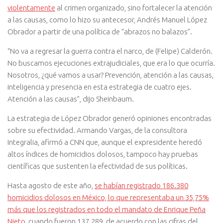
violentamente
al crimen organizado, sino fortalecer la atención
a las causas, como lo hizo su antecesor, Andrés Manuel López
Obrador a partir de una política de “abrazos no balazos”.
“No va a regresar la guerra contra el narco, de (Felipe) Calderón.
No buscamos ejecuciones extrajudiciales, que era lo que ocurría.
Nosotros, ¿qué vamos a usar? Prevención, atención a las causas,
inteligencia y presencia en esta estrategia de cuatro ejes.
Atención a las causas”, dijo Sheinbaum.
La estrategia de López Obrador generó opiniones encontradas
sobre su efectividad. Armando Vargas, de la consultora
Integralia, afirmó a CNN que, aunque el expresidente heredó
altos índices de homicidios dolosos, tampoco hay pruebas
científicas que sustenten la efectividad de sus políticas.
Hasta agosto de este año,
se habían registrado 186.380
homicidios dolosos en México, lo que representaba un 35,75%
más que los registrados en todo el mandato de Enrique Peña
Nieto
, cuando fueron 137.289, de acuerdo con las cifras del