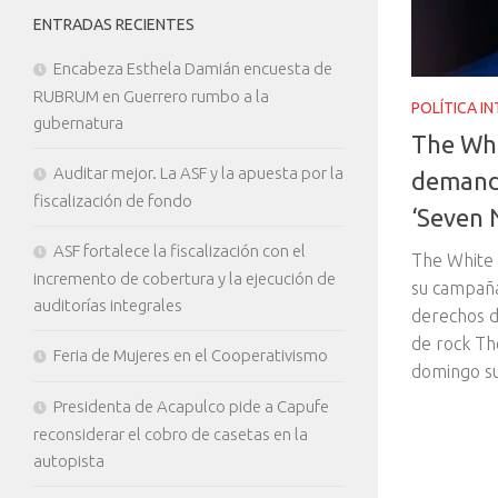
ENTRADAS RECIENTES
Encabeza Esthela Damián encuesta de
RUBRUM en Guerrero rumbo a la
POLÍTICA I
gubernatura
The Whi
Auditar mejor. La ASF y la apuesta por la
demand
fiscalización de fondo
‘Seven 
ASF fortalece la fiscalización con el
The White 
incremento de cobertura y la ejecución de
su campaña
auditorías integrales
derechos d
de rock Th
Feria de Mujeres en el Cooperativismo
domingo su
Presidenta de Acapulco pide a Capufe
reconsiderar el cobro de casetas en la
autopista