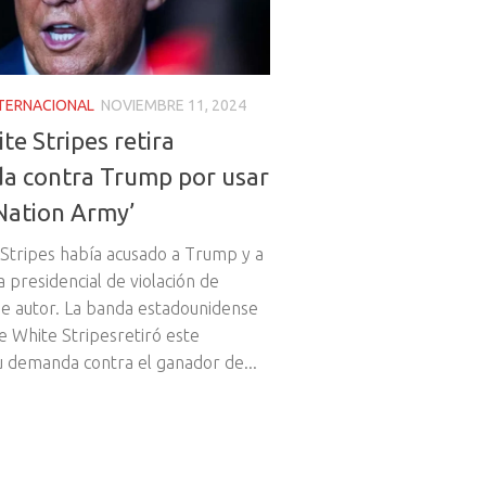
NTERNACIONAL
NOVIEMBRE 11, 2024
te Stripes retira
a contra Trump por usar
Nation Army’
Stripes había acusado a Trump y a
 presidencial de violación de
e autor. La banda estadounidense
e White Stripesretiró este
 demanda contra el ganador de...