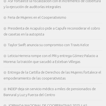
ASF fortalece la fiscalización con el incremento de cobertura
y la ejecución de auditorías integrales
Feria de Mujeres en el Cooperativismo
Presidenta de Acapulco pide a Capufe reconsiderar el cobro
de casetas en la autopista
Taylor Swift anuncia su compromiso con Travis Kelce
Leticia Herrera rompe con el PRI y entrega Gómez Palacio a
Morena: la traición que sacudió a Esteban Villegas
Entrega de la Cartilla de Derechos de las Mujeres fortalece el
empoderamiento de las cooperativistas
INDEP deja sin servicio médico a miles de pensionados de
Banrural y Luz y Fuerza del Centro
JORNADA NACIONAL DE COOPERATIVAS 2025 ¡LAS