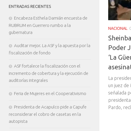
ENTRADAS RECIENTES
Encabeza Esthela Damián encuesta de
RUBRUM en Guerrero rumbo a la
NACIONAL
gubernatura
Sheinba
Auditar mejor. La ASF y la apuesta por la
Poder J
fiscalización de fondo
‘La Güer
asesina
ASF fortalece la fiscalización con el
incremento de cobertura y la ejecución de
La preside
auditorías integrales
un juez de 
señalada po
Feria de Mujeres en el Cooperativismo
presidenta
Presidenta de Acapulco pide a Capufe
Pardo, recl
reconsiderar el cobro de casetas en la
autopista