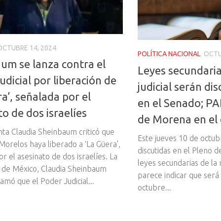
OCTUBRE 14, 2024
POLÍTICA NACIONAL
OCTU
um se lanza contra el
Leyes secundaria
udicial por liberación de
judicial serán dis
a’, señalada por el
en el Senado; P
to de dos israelíes
de Morena en el
nta Claudia Sheinbaum criticó que
Este jueves 10 de octu
Morelos haya liberado a ‘La Güera’,
discutidas en el Pleno d
r el asesinato de dos israelíes. La
leyes secundarias de la 
 de México, Claudia Sheinbaum
parece indicar que será
amó que el Poder Judicial...
octubre...