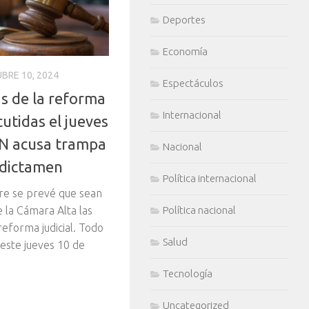
Deportes
Economía
BRE 10, 2024
Espectáculos
s de la reforma
Internacional
cutidas el jueves
AN acusa trampa
Nacional
 dictamen
Política internacional
bre se prevé que sean
e la Cámara Alta las
Política nacional
reforma judicial. Todo
Salud
 este jueves 10 de
Tecnología
Uncategorized