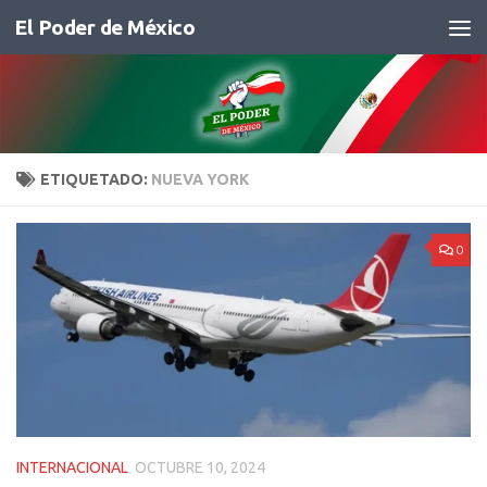
El Poder de México
Saltar al contenido
ETIQUETADO:
NUEVA YORK
0
INTERNACIONAL
OCTUBRE 10, 2024