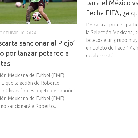
para el México v
Fecha FIFA, ¿a q
De cara al primer part
la Selección Mexicana, 
OCTUBRE 10, 2024
boletos a un grupo muy
carta sancionar al Piojo’
un boleto de hace 17 a
o por lanzar petardo a
octubre está...
stas
ión Mexicana de Futbol (FMF)
EFE que la acción de Roberto
on Chivas “no es objeto de sanción”.
ión Mexicana de Futbol (FMF)
 no sancionará a Roberto...