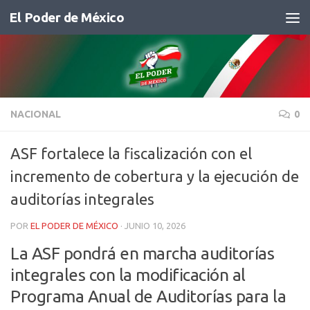
El Poder de México
Saltar al contenido
NACIONAL
0
ASF fortalece la fiscalización con el
incremento de cobertura y la ejecución de
auditorías integrales
POR
EL PODER DE MÉXICO
·
JUNIO 10, 2026
La ASF pondrá en marcha auditorías
integrales con la modificación al
Programa Anual de Auditorías para la