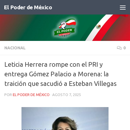
El Poder de México
Saltar al contenido
NACIONAL
0
Leticia Herrera rompe con el PRI y
entrega Gómez Palacio a Morena: la
traición que sacudió a Esteban Villegas
POR
EL PODER DE MÉXICO
·
AGOSTO 7, 2025