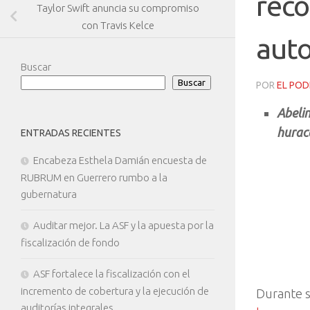
reco
Taylor Swift anuncia su compromiso
con Travis Kelce
auto
Buscar
Buscar
POR
EL POD
Abeli
huraca
ENTRADAS RECIENTES
Encabeza Esthela Damián encuesta de
RUBRUM en Guerrero rumbo a la
gubernatura
Auditar mejor. La ASF y la apuesta por la
fiscalización de fondo
ASF fortalece la fiscalización con el
incremento de cobertura y la ejecución de
Durante s
auditorías integrales