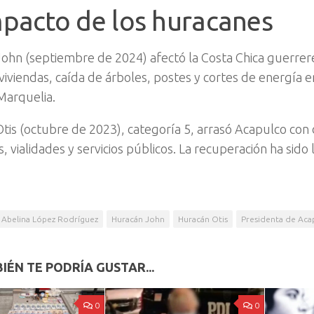
mpacto de los huracanes
John
(septiembre de 2024) afectó la Costa Chica guerre
viviendas, caída de árboles, postes y cortes de energía 
Marquelia.
tis
(octubre de 2023), categoría 5, arrasó Acapulco con
, vialidades y servicios públicos. La recuperación ha sido
Abelina López Rodríguez
Huracán John
Huracán Otis
Presidenta de Aca
IÉN TE PODRÍA GUSTAR...
0
0