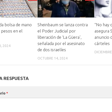
ida bolsa de mano
Sheinbaum se lanza contra
“No hay 
 pesos en el
el Poder Judicial por
asegura 
liberación de ‘La Güera’,
anuncio 
señalada por el asesinato
cárteles
, 2024
de dos israelíes
DICIEMBRE
OCTUBRE 14, 2024
A RESPUESTA
ario
*