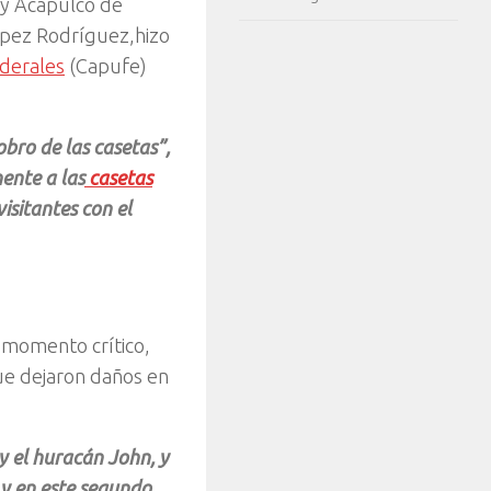
 y Acapulco de
ópez Rodríguez,
hizo
derales
(Capufe)
obro de las casetas”,
mente a las
casetas
isitantes con el
 momento crítico,
ue dejaron daños en
y el huracán John, y
 y en este segundo