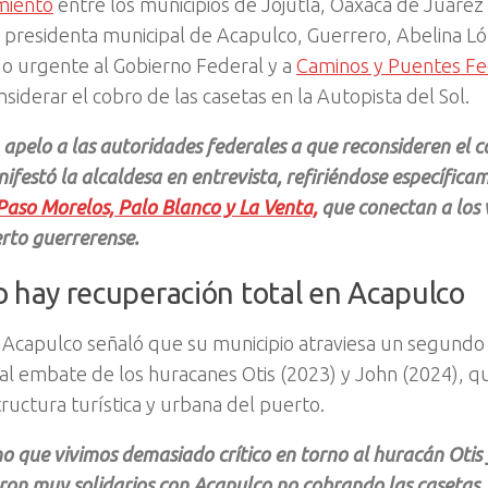
miento
entre los municipios de Jojutla, Oaxaca de Juárez
 presidenta municipal de Acapulco, Guerrero,
Abelina L
o urgente al Gobierno Federal y a
Caminos y Puentes Fe
nsiderar el
cobro de las casetas en la Autopista del Sol.
 apelo a las autoridades federales a que reconsideren el c
ifestó la alcaldesa en entrevista, refiriéndose específica
Paso Morelos, Palo Blanco y La Venta,
que conectan a los v
rto guerrerense.
 hay recuperación total en Acapulco
e Acapulco señaló que
su municipio atraviesa un segundo
 al embate de los huracanes
Otis
(2023) y
John
(2024), q
tructura turística y urbana del puerto.
o que vivimos demasiado crítico en torno al huracán Otis 
ron muy solidarios con Acapulco no cobrando las casetas,