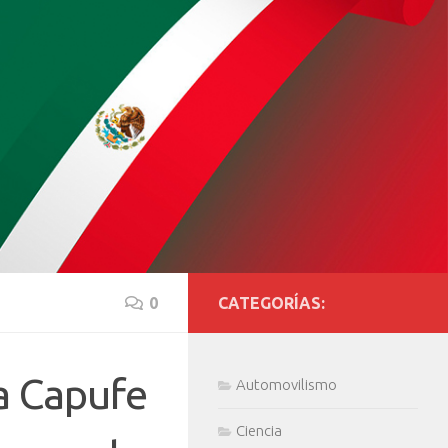
0
CATEGORÍAS:
a Capufe
Automovilismo
Ciencia