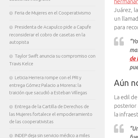
hermana
Juárez,
la
Feria de Mujeres en el Cooperativismo
un llamad
para reco
Presidenta de Acapulco pide a Capufe
reconsiderar el cobro de casetas en la
“Yo
autopista
man
Taylor Swift anuncia su compromiso con
de 
Travis Kelce
pue
Leticia Herrera rompe con el PRI y
Aún no
entrega Gómez Palacio a Morena: la
traición que sacudió a Esteban Villegas
La edil d
posterior
Entrega de la Cartilla de Derechos de
la infraes
las Mujeres fortalece el empoderamiento
de las cooperativistas
“Un
INDEP deja sin servicio médico a miles
fue