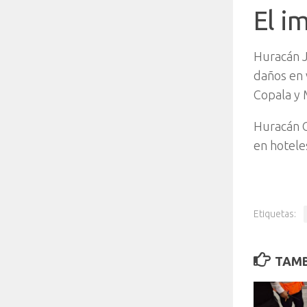
El i
Huracán 
daños en 
Copala y 
Huracán O
en hoteles
Etiquetas:
TAMB