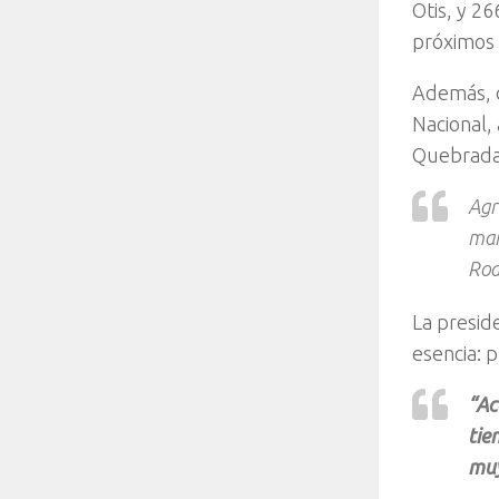
Otis, y
266
próximos 
Además, 
Nacional,
Quebrada,
Agr
man
Rod
La presid
esencia:
pl
“Ac
tie
muy