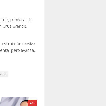
rense, provocando
en Cruz Grande,
 destrucción masiva
 lenta, pero avanza.
pulco
0