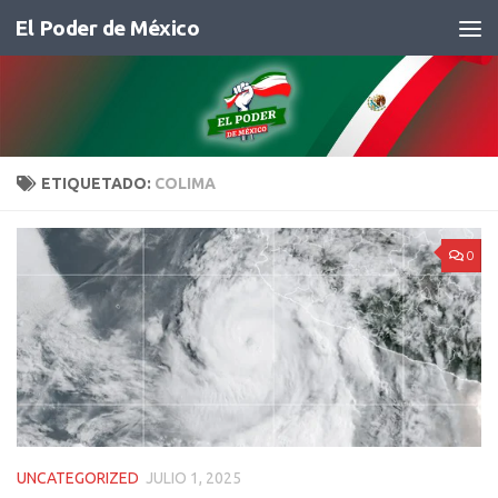
El Poder de México
Saltar al contenido
ETIQUETADO:
COLIMA
0
UNCATEGORIZED
JULIO 1, 2025