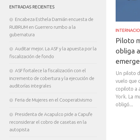
ENTRADAS RECIENTES
Encabeza Esthela Damián encuesta de
RUBRUM en Guerrero rumbo a la
INTERNACI
gubernatura
Piloto 
Auditar mejor. La ASF y la apuesta por la
obliga a
fiscalización de fondo
emerge
ASF fortalece la fiscalización con el
Un piloto d
incremento de cobertura y la ejecución de
vuelo que d
auditorías integrales
copiloto a
York. La m
Feria de Mujeres en el Cooperativismo
obligó...
Presidenta de Acapulco pide a Capufe
reconsiderar el cobro de casetas en la
autopista