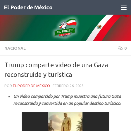
El Poder de México
Saltar al contenido
NACIONAL
0
Trump comparte video de una Gaza
reconstruida y turística
POR
EL PODER DE MÉXICO
·
FEBRERO 26, 2025
Un video compartido por Trump muestra una futura Gaza
reconstruida y convertida en un popular destino turístico.