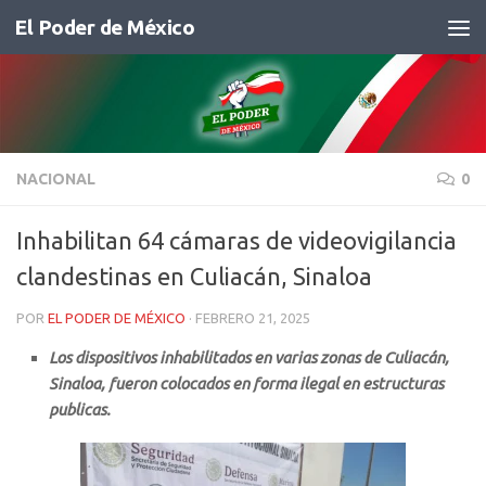
El Poder de México
Saltar al contenido
NACIONAL
0
Inhabilitan 64 cámaras de videovigilancia
clandestinas en Culiacán, Sinaloa
POR
EL PODER DE MÉXICO
·
FEBRERO 21, 2025
Los dispositivos inhabilitados en varias zonas de Culiacán,
Sinaloa, fueron colocados en forma ilegal en estructuras
publicas.