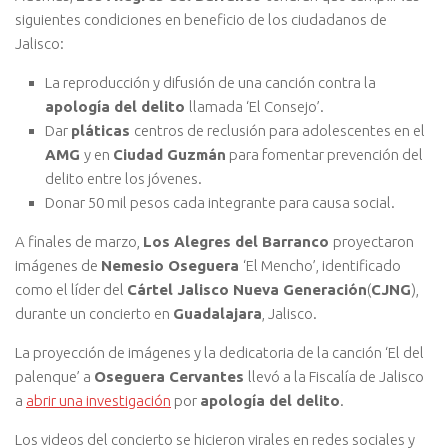
siguientes condiciones en beneficio de los ciudadanos de
Jalisco:
La reproducción y difusión de una canción contra la
apología del delito
llamada ‘El Consejo’.
Dar
pláticas
centros de reclusión para adolescentes en el
AMG
y en
Ciudad Guzmán
para fomentar prevención del
delito entre los jóvenes.
Donar 50 mil pesos cada integrante para causa social.
A finales de marzo,
Los Alegres del Barranco
proyectaron
imágenes de
Nemesio Oseguera
‘El Mencho’, identificado
como el líder del
Cártel Jalisco Nueva Generación
(
CJNG
),
durante un concierto en
Guadalajara
, Jalisco.
La proyección de imágenes y la dedicatoria de la canción ‘El del
palenque’ a
Oseguera Cervantes
llevó a la Fiscalía de Jalisco
a
abrir una investigación
por
apología del delito
.
Los videos del concierto se hicieron virales en redes sociales y