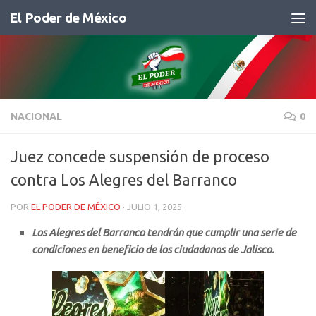
El Poder de México
Saltar al contenido
NACIONAL
0
Juez concede suspensión de proceso
contra Los Alegres del Barranco
POR
EL PODER DE MÉXICO
·
JULIO 1, 2025
Los Alegres del Barranco tendrán que cumplir una serie de
condiciones en beneficio de los ciudadanos de Jalisco.